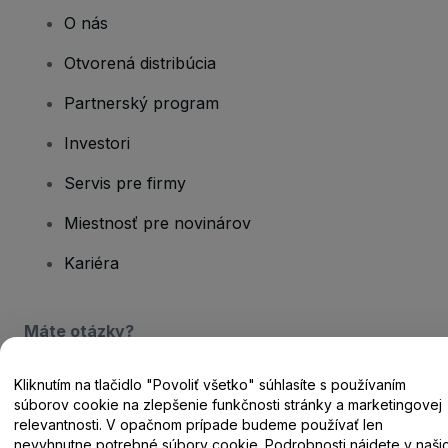
O nás
Otvorená distribúcia
Partnerský program
Investori
Servis pre firmy
Miestnosť pre novinárov
Kariéra
Máte otázky?
Centrum pomoci / Kontaktujte nás
Kliknutím na tlačidlo "Povoliť všetko" súhlasíte s používaním
súborov cookie na zlepšenie funkčnosti stránky a marketingovej
relevantnosti. V opačnom prípade budeme používať len
nevyhnutne potrebné súbory cookie. Podrobnosti nájdete v naši