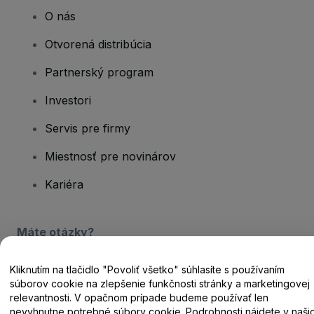
O nás
Otvorená distribúcia
Partnerský program
Investori
Servis pre firmy
Miestnosť pre novinárov
Kariéra
Máte otázky?
Centrum pomoci / Kontaktujte nás
Kliknutím na tlačidlo "Povoliť všetko" súhlasíte s používaním
súborov cookie na zlepšenie funkčnosti stránky a marketingovej
relevantnosti. V opačnom prípade budeme používať len
nevyhnutne potrebné súbory cookie. Podrobnosti nájdete v naši