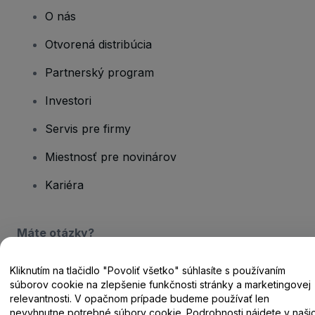
O nás
Otvorená distribúcia
Partnerský program
Investori
Servis pre firmy
Miestnosť pre novinárov
Kariéra
Máte otázky?
Centrum pomoci / Kontaktujte nás
Kliknutím na tlačidlo "Povoliť všetko" súhlasíte s používaním
súborov cookie na zlepšenie funkčnosti stránky a marketingovej
relevantnosti. V opačnom prípade budeme používať len
nevyhnutne potrebné súbory cookie. Podrobnosti nájdete v naši