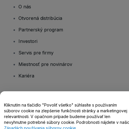
O nás
Otvorená distribúcia
Partnerský program
Investori
Servis pre firmy
Miestnosť pre novinárov
Kariéra
Máte otázky?
Kliknutím na tlačidlo "Povoliť všetko" súhlasíte s používaním
Centrum pomoci / Kontaktujte nás
súborov cookie na zlepšenie funkčnosti stránky a marketingovej
relevantnosti. V opačnom prípade budeme používať len
nevyhnutne potrebné súbory cookie. Podrobnosti nájdete v naši
Zásadách používania súborov cookie
.