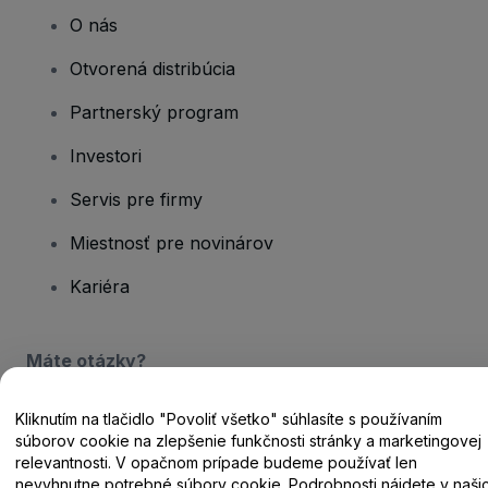
O nás
Otvorená distribúcia
Partnerský program
Investori
Servis pre firmy
Miestnosť pre novinárov
Kariéra
Máte otázky?
Centrum pomoci / Kontaktujte nás
Kliknutím na tlačidlo "Povoliť všetko" súhlasíte s používaním
súborov cookie na zlepšenie funkčnosti stránky a marketingovej
relevantnosti. V opačnom prípade budeme používať len
nevyhnutne potrebné súbory cookie. Podrobnosti nájdete v naši