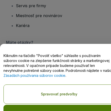
Servis pre firmy
Miestnosť pre novinárov
Kariéra
Máte otázky?
Centrum pomoci / Kontaktujte nás
Kliknutím na tlačidlo "Povoliť všetko" súhlasíte s používaním
súborov cookie na zlepšenie funkčnosti stránky a marketingovej
relevantnosti. V opačnom prípade budeme používať len
nevyhnutne potrebné súbory cookie. Podrobnosti nájdete v naši
Zásadách používania súborov cookie
.
Copyright © viagogo GmbH 2026
Údaje o spoločnosti
Používaním tejto webovej stránky vyjadrujete súhlas so
Zmluvnými
podmienkami
,
Zásadami ochrany osobných údajov
,
Zásadami
Spravovať predvoľby
používania súborov cookie
a
Zásadami ochrany osobných údajov
pre mobilné zariadenia
Neposkytujte moje osobné údaje/vaše možnosti ochrany
osobných údajov.