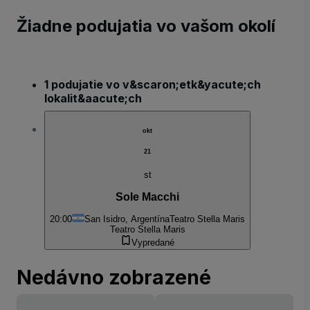
Žiadne podujatia vo vašom okolí
1 podujatie vo v&scaron;etk&yacute;ch
lokalit&aacute;ch
okt
21
st
Sole Macchi
20:00
San Isidro, Argentína
Teatro Stella Maris
Teatro Stella Maris
Vypredané
Nedávno zobrazené