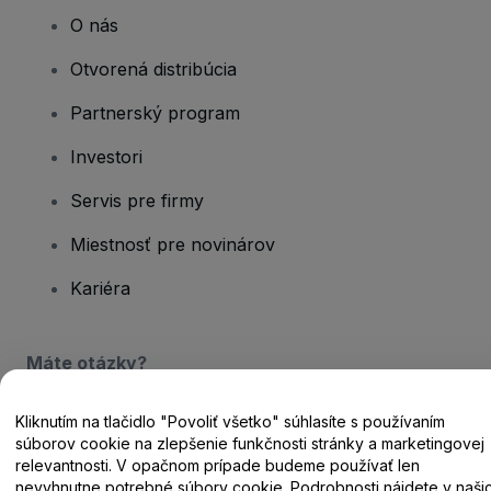
O nás
Otvorená distribúcia
Partnerský program
Investori
Servis pre firmy
Miestnosť pre novinárov
Kariéra
Máte otázky?
Centrum pomoci / Kontaktujte nás
Kliknutím na tlačidlo "Povoliť všetko" súhlasíte s používaním
súborov cookie na zlepšenie funkčnosti stránky a marketingovej
relevantnosti. V opačnom prípade budeme používať len
nevyhnutne potrebné súbory cookie. Podrobnosti nájdete v naši