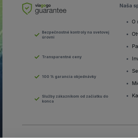
Naša s
O 
Bezpečnostné kontroly na svetovej
Ot
úrovni
Pa
Transparentné ceny
In
Se
100 % garancia objednávky
Mi
Ka
Služby zákazníkom od začiatku do
konca