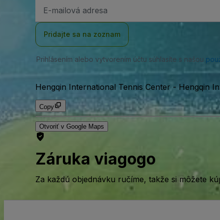
E-
mailová
adresa
Pridajte sa na zoznam
Prihlásením alebo vytvorením účtu súhlasíte s našou
pou
Hengqin International Tennis Center
-
Hengqin In
Copy
Otvoriť v Google Maps
Záruka viagogo
Za každú objednávku ručíme, takže si môžete kúp