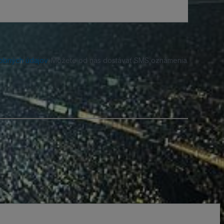
obných údajov
. Môžete od nás dostávať SMS oznámenia