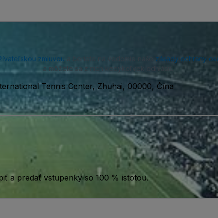
žívateľskou zmluvou
a beriete na vedomie naše
zásady ochrany os
a môžete sa z nich kedykoľvek odhlásiť.
ternational Tennis Center, Zhuhai, 00000, Čína
iť a predať vstupenky so 100 % istotou.