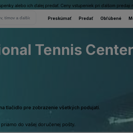
tupenky alebo ich ďalej predať. Ceny vstupeniek pri ďalšom predaji
Preskúmať
Predať
Obľúbené
M
ional Tennis Cente
e na tlačidlo pre zobrazenie všetkých podujatí.
 priamo do vašej doručenej pošty.