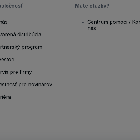
poločnosť
Máte otázky?
nás
Centrum pomoci / Kon
nás
vorená distribúcia
rtnerský program
vestori
rvis pre firmy
estnosť pre novinárov
riéra