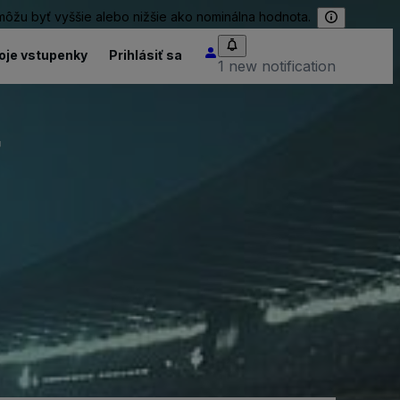
 môžu byť vyššie alebo nižšie ako nominálna hodnota.
oje vstupenky
Prihlásiť sa
1 new notification
r