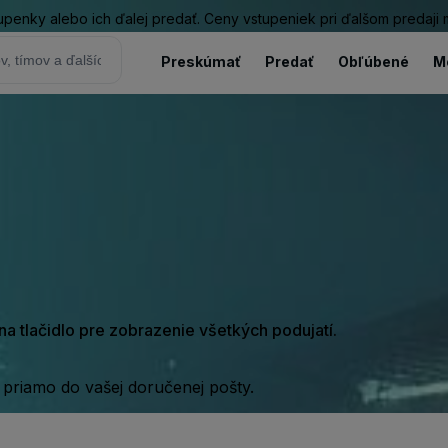
tupenky alebo ich ďalej predať. Ceny vstupeniek pri ďalšom predaji
Preskúmať
Predať
Obľúbené
M
e na tlačidlo pre zobrazenie všetkých podujatí.
 priamo do vašej doručenej pošty.