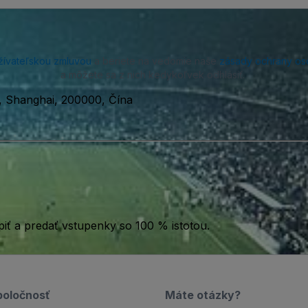
žívateľskou zmluvou
a beriete na vedomie naše
zásady ochrany os
a môžete sa z nich kedykoľvek odhlásiť.
u, Shanghai, 200000, Čína
iť a predať vstupenky so 100 % istotou.
poločnosť
Máte otázky?