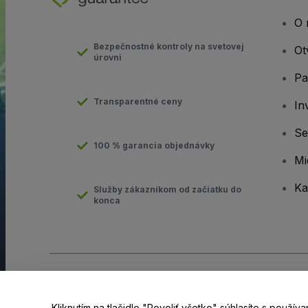
O 
Bezpečnostné kontroly na svetovej
Ot
úrovni
Pa
Transparentné ceny
In
Se
100 % garancia objednávky
Mi
Ka
Služby zákazníkom od začiatku do
konca
Copyright © viagogo GmbH 2026
Údaje o spoločnosti
Používaním tejto webovej stránky vyjadrujete súhlas so
Zmluvn
Kliknutím na tlačidlo "Povoliť všetko" súhlasíte s použí