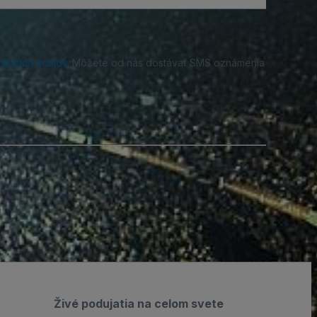
obných údajov
. Môžete od nás dostávať SMS oznámenia
Živé podujatia na celom svete