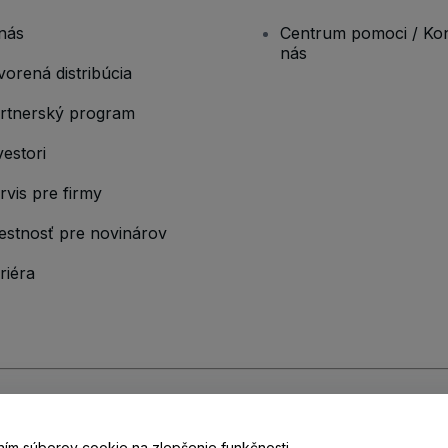
nás
Centrum pomoci / Kon
nás
vorená distribúcia
rtnerský program
vestori
rvis pre firmy
estnosť pre novinárov
riéra
ými podmienkami
,
Zásadami ochrany osobných údajov
,
Zásadami používan
vaním súborov cookie na zlepšenie funkčnosti