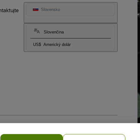
taktujte
Slovensko
Slovenčina
US$
Americký dolár
ia súborov cookie
a
Zásadami ochrany osobných údajov pre