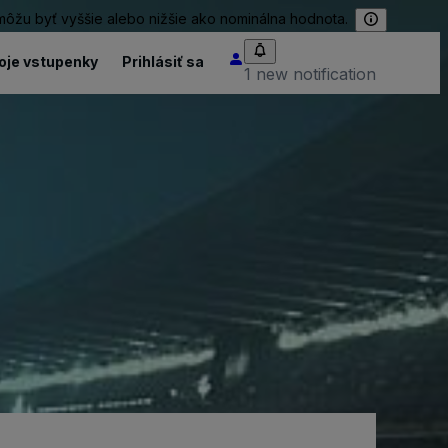
 môžu byť vyššie alebo nižšie ako nominálna hodnota.
oje vstupenky
Prihlásiť sa
1 new notification