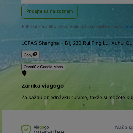
adresa
Pridajte sa na zoznam
Prihlásením alebo vytvorením účtu súhlasíte s našou
pou
LOFAS Shanghai
-
B1, 230 Rui Ping Lu, Xuhui Q
Copy
Otvoriť v Google Maps
Záruka viagogo
Za každú objednávku ručíme, takže si môžete kúp
Naša s