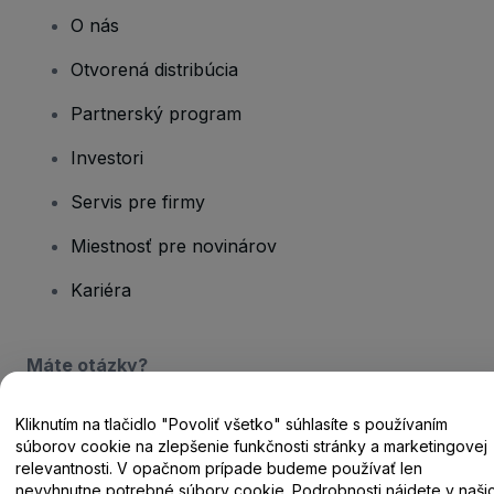
O nás
Otvorená distribúcia
Partnerský program
Investori
Servis pre firmy
Miestnosť pre novinárov
Kariéra
Máte otázky?
Centrum pomoci / Kontaktujte nás
Kliknutím na tlačidlo "Povoliť všetko" súhlasíte s používaním
súborov cookie na zlepšenie funkčnosti stránky a marketingovej
relevantnosti. V opačnom prípade budeme používať len
nevyhnutne potrebné súbory cookie. Podrobnosti nájdete v naši