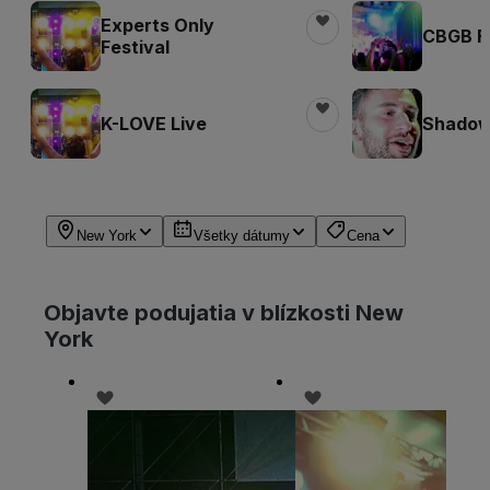
Experts Only
CBGB Fe
Festival
K-LOVE Live
Shadow 
New York
Všetky dátumy
Cena
Objavte podujatia v blízkosti New
York