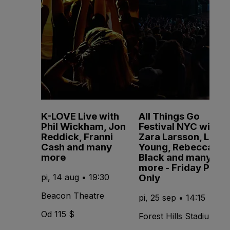
K-LOVE Live with
All Things Go
Phil Wickham, Jon
Festival NYC with
Reddick, Franni
Zara Larsson, Lola
Cash and many
Young, Rebecca
more
Black and many
more - Friday Pass
Only
pi, 14 aug • 19:30
Beacon Theatre
pi, 25 sep • 14:15
Od 115 $
Forest Hills Stadium