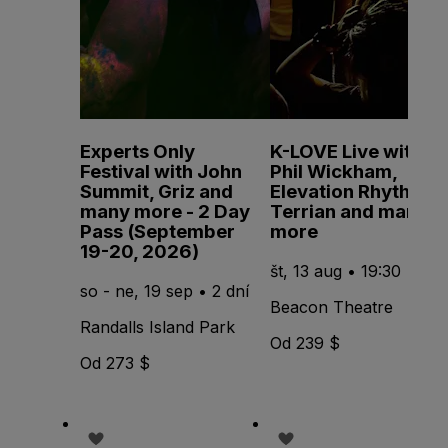
Experts Only
K-LOVE Live with
Festival with John
Phil Wickham,
Summit, Griz and
Elevation Rhythm,
many more - 2 Day
Terrian and many
Pass (September
more
19-20, 2026)
št, 13 aug • 19:30
so - ne, 19 sep • 2 dní
Beacon Theatre
Randalls Island Park
Od 239 $
Od 273 $