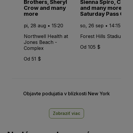
Brothers, Sheryl
Sienna Spiro, CMAT
Crow and many
and many more -
more
Saturday Pass Only
pi, 28 aug • 15:20
so, 26 sep • 14:15
Northwell Health at
Forest Hills Stadium
Jones Beach -
Od 105 $
Complex
Od 51 $
Objavte podujatia v blízkosti New York
Zobraziť viac