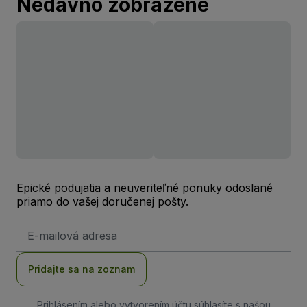
Nedávno zobrazené
Epické podujatia a neuveriteľné ponuky odoslané
priamo do vašej doručenej pošty.
E-
mailová
adresa
Pridajte sa na zoznam
Prihlásením alebo vytvorením účtu súhlasíte s našou