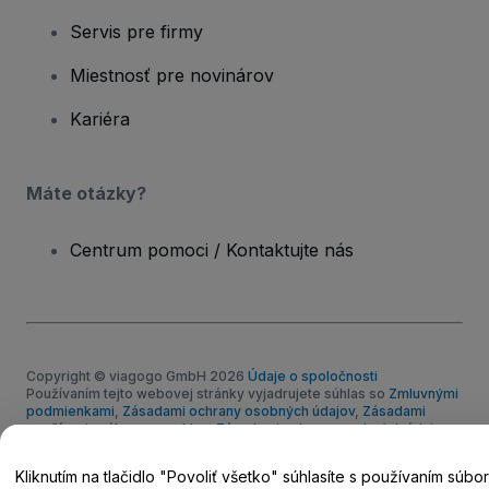
Servis pre firmy
Miestnosť pre novinárov
Kariéra
Máte otázky?
Centrum pomoci / Kontaktujte nás
Copyright © viagogo GmbH 2026
Údaje o spoločnosti
Používaním tejto webovej stránky vyjadrujete súhlas so
Zmluvnými
podmienkami
,
Zásadami ochrany osobných údajov
,
Zásadami
používania súborov cookie
a
Zásadami ochrany osobných údajov
pre mobilné zariadenia
Neposkytujte moje osobné údaje/vaše možnosti ochrany
Kliknutím na tlačidlo "Povoliť všetko" súhlasíte s používaním súbo
osobných údajov.