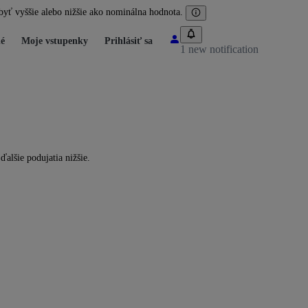
byť vyššie alebo nižšie ako nominálna hodnota.
é
Moje vstupenky
Prihlásiť sa
1 new notification
ďalšie podujatia nižšie.