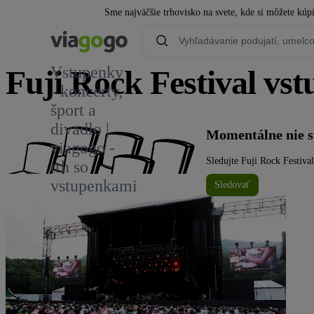
Sme najväčšie trhovisko na svete, kde si môžete kúp
Vstupenky
Fuji Rock Festival vs
- koncerty,
šport a
14
divadlo |
Momentálne nie sú
viagogo -
Sledujte Fuji Rock Festival
trh so
vstupenkami
Sledovať