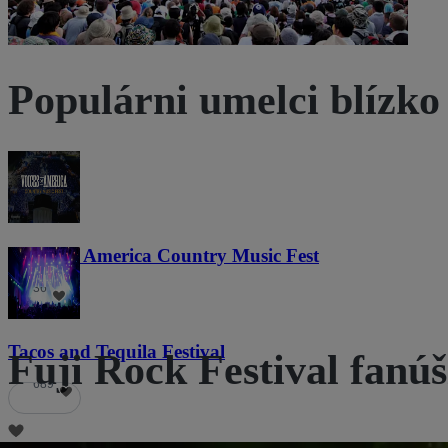
Populárni umelci blízko
Voices of America Country Music Fest
36
Tacos and Tequila Festival
Fuji Rock Festival fanúš
689