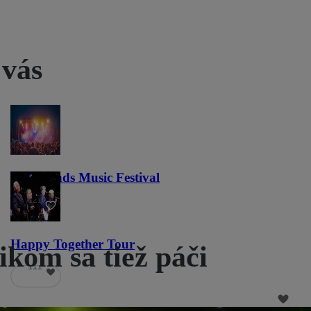
 vás
Lost Lands Music Festival
121
Happy Together Tour
ikom sa tiež páči
111