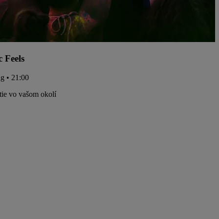
c Feels
ug • 21:00
tie vo vašom okolí