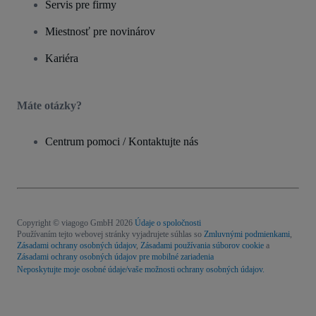
Servis pre firmy
Miestnosť pre novinárov
Kariéra
Máte otázky?
Centrum pomoci / Kontaktujte nás
Copyright © viagogo GmbH 2026
Údaje o spoločnosti
Používaním tejto webovej stránky vyjadrujete súhlas so
Zmluvnými podmienkami
,
Zásadami ochrany osobných údajov
,
Zásadami používania súborov cookie
a
Zásadami ochrany osobných údajov pre mobilné zariadenia
Neposkytujte moje osobné údaje/vaše možnosti ochrany osobných údajov.