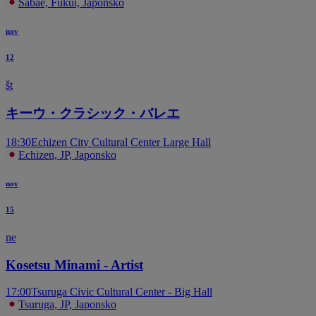
Sabae, Fukui, Japonsko
nov
12
št
キーウ・クラシック・バレエ
18:30
Echizen City Cultural Center Large Hall
Echizen, JP, Japonsko
nov
15
ne
Kosetsu Minami - Artist
17:00
Tsuruga Civic Cultural Center - Big Hall
Tsuruga, JP, Japonsko