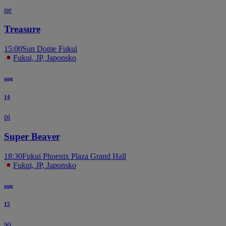
ne
Treasure
15:00
Sun Dome Fukui
Fukui, JP, Japonsko
aug
14
pi
Super Beaver
18:30
Fukui Phoenix Plaza Grand Hall
Fukui, JP, Japonsko
aug
15
so