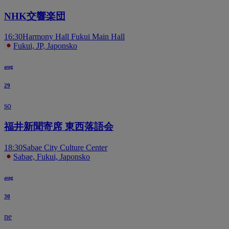
NHK交響楽団
16:30
Harmony Hall Fukui Main Hall
Fukui, JP, Japonsko
aug
29
so
福井新聞寄席 東西落語会
18:30
Sabae City Culture Center
Sabae, Fukui, Japonsko
aug
30
ne