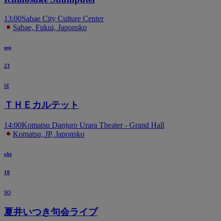
13:00
Sabae City Culture Center
Sabae, Fukui, Japonsko
sep
23
st
ＴＨＥカルテット
14:00
Komatsu Danjuro Urara Theater - Grand Hall
Komatsu, JP, Japonsko
okt
10
so
夏井いつき句会ライブ