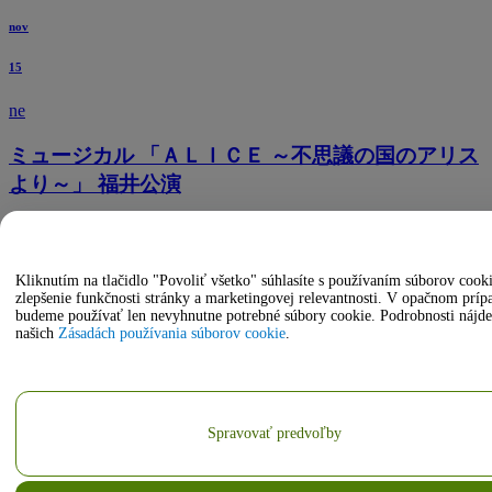
nov
15
ne
ミュージカル 「ＡＬＩＣＥ ～不思議の国のアリス
より～」 福井公演
17:30
Fukui Phoenix Plaza Grand Hall
Fukui, JP, Japonsko
Kliknutím na tlačidlo "Povoliť všetko" súhlasíte s používaním súborov cook
zlepšenie funkčnosti stránky a marketingovej relevantnosti. V opačnom príp
budeme používať len nevyhnutne potrebné súbory cookie. Podrobnosti nájde
našich
Zásadách používania súborov cookie
.
Spravovať predvoľby