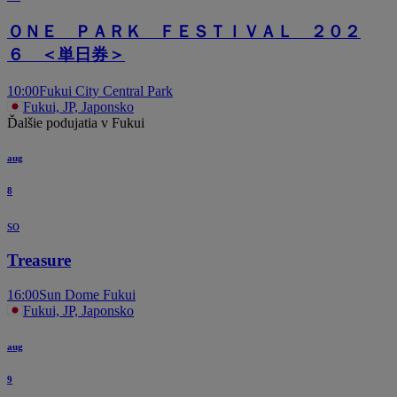
ＯＮＥ ＰＡＲＫ ＦＥＳＴＩＶＡＬ ２０２
６ ＜単日券＞
10:00
Fukui City Central Park
Fukui, JP, Japonsko
Ďalšie podujatia v Fukui
aug
8
so
Treasure
16:00
Sun Dome Fukui
Fukui, JP, Japonsko
aug
9