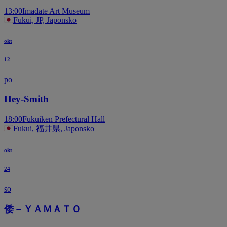
13:00
Imadate Art Museum
Fukui, JP, Japonsko
okt
12
po
Hey-Smith
18:00
Fukuiken Prefectural Hall
Fukui, 福井県, Japonsko
okt
24
so
倭－ＹＡＭＡＴＯ