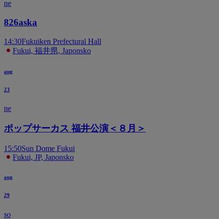
ne
826aska
14:30
Fukuiken Prefectural Hall
Fukui, 福井県, Japonsko
aug
23
ne
ポップサーカス 福井公演＜８月＞
15:50
Sun Dome Fukui
Fukui, JP, Japonsko
aug
29
so