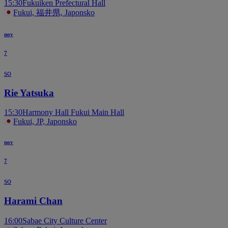
15:30
Fukuiken Prefectural Hall
Fukui, 福井県, Japonsko
nov
7
so
Rie Yatsuka
15:30
Harmony Hall Fukui Main Hall
Fukui, JP, Japonsko
nov
7
so
Harami Chan
16:00
Sabae City Culture Center