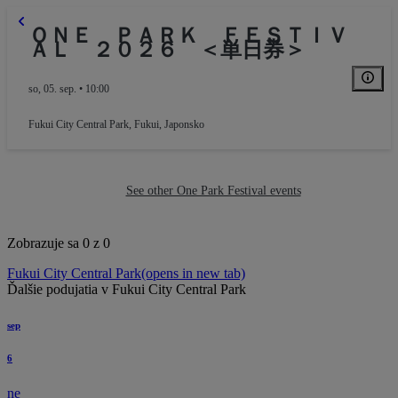
ＯＮＥ ＰＡＲＫ ＦＥＳＴＩＶ
ＡＬ ２０２６ ＜単日券＞
so, 05. sep. • 10:00
Fukui City Central Park
,
Fukui, Japonsko
See other One Park Festival events
Zobrazuje sa 0 z 0
Fukui City Central Park
(opens in new tab)
Ďalšie podujatia v Fukui City Central Park
sep
6
ne