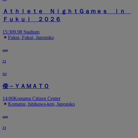
Ａｔｈｌｅｔｅ ＮｉｇｈｔＧａｍｅｓ ｉｎ
Ｆｕｋｕｉ ２０２６
15:30
9.98 Stadium
Fukui, Fukui, Japonsko
aug
22
so
倭－ＹＡＭＡＴＯ
14:00
Komatsu Citizen Center
Komatsu, Ishikawa-ken, Japonsko
aug
23