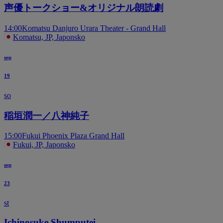
声優トークショー&オリジナル朗読劇
14:00
Komatsu Danjuro Urara Theater - Grand Hall
Komatsu, JP, Japonsko
sep
19
so
稲垣潤一／八神純子
15:00
Fukui Phoenix Plaza Grand Hall
Fukui, JP, Japonsko
sep
23
st
Ichinosuke Shumputei