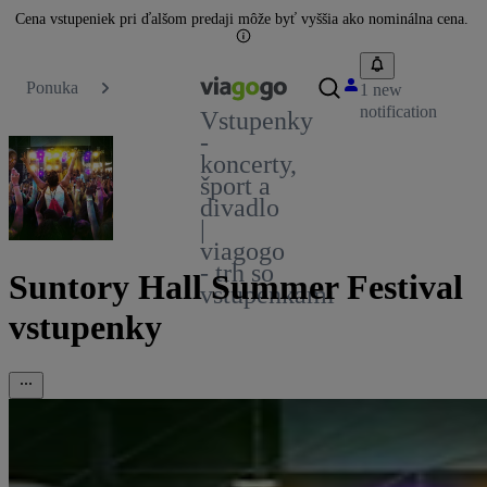
Cena vstupeniek pri ďalšom predaji môže byť vyššia ako nominálna cena.
Ponuka
1 new
notification
Vstupenky
-
koncerty,
šport a
divadlo
|
viagogo
- trh so
Suntory Hall Summer Festival
vstupenkami
vstupenky