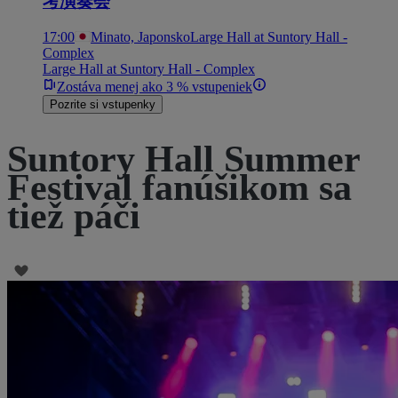
考演奏会
17:00
Minato, Japonsko
Large Hall at Suntory Hall -
Complex
Large Hall at Suntory Hall - Complex
Zostáva menej ako 3 % vstupeniek
Pozrite si vstupenky
Suntory Hall Summer
Festival fanúšikom sa
tiež páči