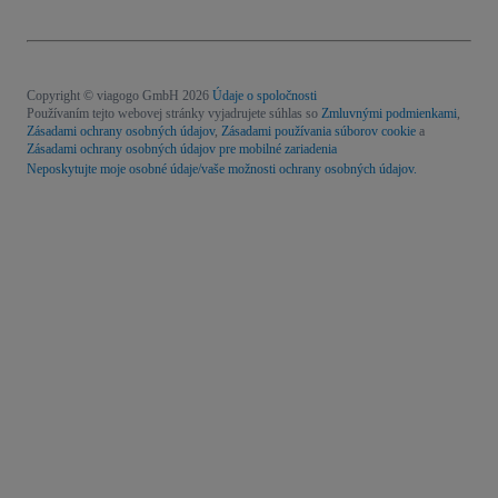
Copyright © viagogo GmbH 2026
Údaje o spoločnosti
Používaním tejto webovej stránky vyjadrujete súhlas so
Zmluvnými podmienkami
,
Zásadami ochrany osobných údajov
,
Zásadami používania súborov cookie
a
Zásadami ochrany osobných údajov pre mobilné zariadenia
Neposkytujte moje osobné údaje/vaše možnosti ochrany osobných údajov.