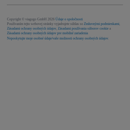
Copyright © viagogo GmbH 2026
Údaje o spoločnosti
Používaním tejto webovej stránky vyjadrujete súhlas so
Zmluvnými podmienkami
,
Zásadami ochrany osobných údajov
,
Zásadami používania súborov cookie
a
Zásadami ochrany osobných údajov pre mobilné zariadenia
Neposkytujte moje osobné údaje/vaše možnosti ochrany osobných údajov.