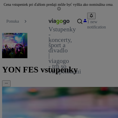
Cena vstupeniek pri ďalšom predaji môže byť vyššia ako nominálna cena.
Ponuka
1 new
notification
Vstupenky
-
koncerty,
šport a
divadlo
|
viagogo
- trh so
YON FES vstupenky
vstupenkami