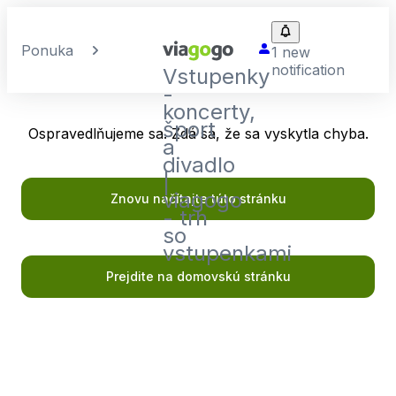
Ponuka
1 new
notification
Vstupenky
-
koncerty,
šport
Ospravedlňujeme sa. Zdá sa, že sa vyskytla chyba.
a
divadlo
|
viagogo
Znovu načítajte túto stránku
- trh
so
vstupenkami
Prejdite na domovskú stránku