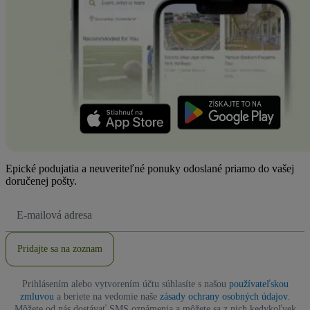
Epické podujatia a neuveriteľné ponuky odoslané priamo do vašej
doručenej pošty.
E-
mailová
adresa
Pridajte sa na zoznam
Prihlásením alebo vytvorením účtu súhlasíte s našou
používateľskou
zmluvou
a beriete na vedomie naše
zásady ochrany osobných údajov
.
Môžete od nás dostávať SMS oznámenia a môžete sa z nich kedykoľvek