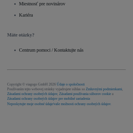
Miestnosť pre novinárov
Kariéra
Máte otázky?
Centrum pomoci / Kontaktujte nás
Copyright © viagogo GmbH 2026
Údaje o spoločnosti
Používaním tejto webovej stránky vyjadrujete súhlas so
Zmluvnými podmienkami
,
Zásadami ochrany osobných údajov
,
Zásadami používania súborov cookie
a
Zásadami ochrany osobných údajov pre mobilné zariadenia
Neposkytujte moje osobné údaje/vaše možnosti ochrany osobných údajov.