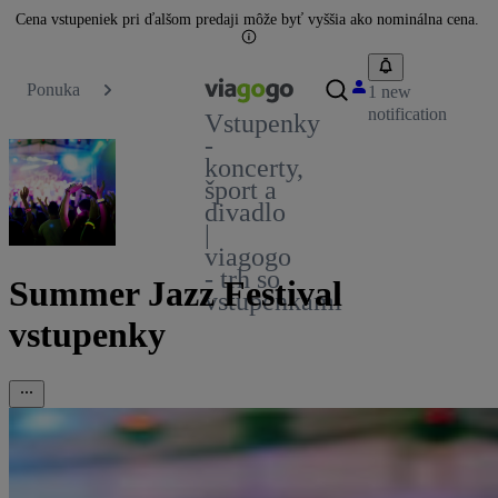
Cena vstupeniek pri ďalšom predaji môže byť vyššia ako nominálna cena.
Ponuka
1 new
notification
Vstupenky
-
koncerty,
šport a
divadlo
|
viagogo
- trh so
Summer Jazz Festival
vstupenkami
vstupenky