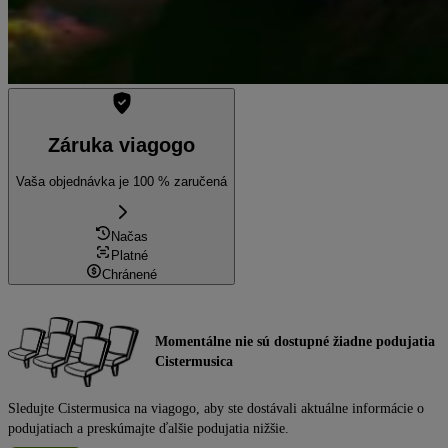
Záruka viagogo
Vaša objednávka je 100 % zaručená
Načas
Platné
Chránené
Momentálne nie sú dostupné žiadne podujatia
Cistermusica
Sledujte Cistermusica na viagogo, aby ste dostávali aktuálne informácie o
podujatiach a preskúmajte ďalšie podujatia nižšie.