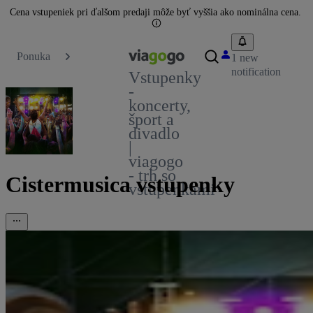
Cena vstupeniek pri ďalšom predaji môže byť vyššia ako nominálna cena.
Ponuka
1 new
notification
Vstupenky
-
koncerty,
šport a
divadlo
|
viagogo
- trh so
Cistermusica vstupenky
vstupenkami