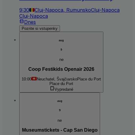
9:30
Cluj-Napoca, Rumunsko
Cluj-Napoca
Cluj-Napoca
Dnes
Pozrite si vstupenky
aug
9
ne
Coop Festikids Openair 2026
10:00
Neuchatel, Švajčiarsko
Place du Port
Place du Port
Vypredané
aug
9
ne
Museumstickets - Cap San Diego