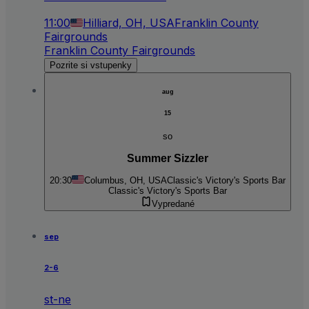
11:00
Hilliard, OH, USA
Franklin County
Fairgrounds
Franklin County Fairgrounds
Pozrite si vstupenky
aug
15
so
Summer Sizzler
20:30
Columbus, OH, USA
Classic's Victory's Sports Bar
Classic's Victory's Sports Bar
Vypredané
sep
2-6
st-ne