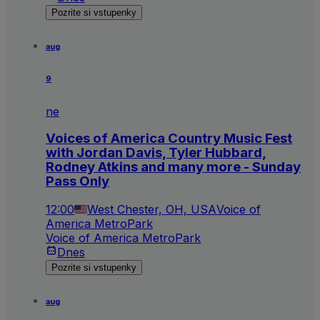
Pozrite si vstupenky
aug
9
ne
Voices of America Country Music Fest
with Jordan Davis, Tyler Hubbard,
Rodney Atkins and many more - Sunday
Pass Only
12:00
West Chester, OH, USA
Voice of
America MetroPark
Voice of America MetroPark
Dnes
Pozrite si vstupenky
aug