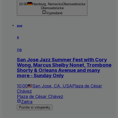
10:00
Hamburg, Nemecko
Überseebrücke
Überseebrücke
Vypredané
aug
9
ne
San Jose Jazz Summer Fest with Cory
Wong, Marcus Shelby Nonet, Trombone
Shorty & Orleans Avenue and many
more - Sunday Only
10:00
San Jose, CA, USA
Plaza de César
Chávez
Plaza de César Chávez
Zajtra
Pozrite si vstupenky