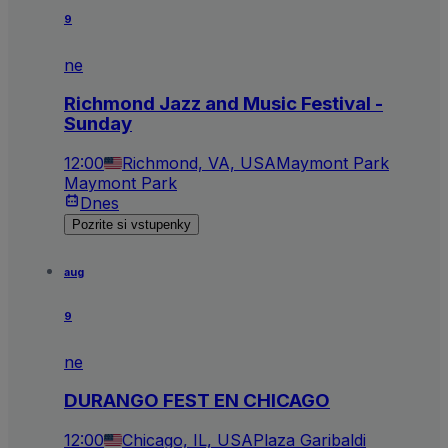
9
ne
Richmond Jazz and Music Festival -
Sunday
12:00
Richmond, VA, USA
Maymont Park
Maymont Park
Dnes
Pozrite si vstupenky
aug
9
ne
DURANGO FEST EN CHICAGO
12:00
Chicago, IL, USA
Plaza Garibaldi