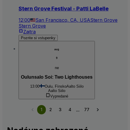
Stern Grove Festival - Patti LaBelle
12:00
San Francisco, CA, USA
Stern Grove
Stern Grove
Zajtra
Pozrite si vstupenky
aug
9
ne
Oulunsalo Soi: Two Lighthouses
13:00
Oulu, Fínsko
Aalto Siilo
Aalto Siilo
Vypredané
...
1
2
3
4
77