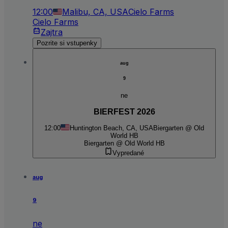
12:00
Malibu, CA, USA
Cielo Farms
Cielo Farms
Zajtra
Pozrite si vstupenky
aug
9
ne
BIERFEST 2026
12:00
Huntington Beach, CA, USA
Biergarten @ Old
World HB
Biergarten @ Old World HB
Vypredané
aug
9
ne