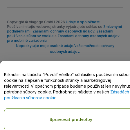
Copyright © viagogo GmbH 2026
Údaje o spoločnosti
Používaním tejto webovej stránky vyjadrujete súhlas so
Zmluvnými
podmienkami
,
Zásadami ochrany osobných údajov
,
Zásadami
používania súborov cookie
a
Zásadami ochrany osobných údajov
pre mobilné zariadenia
Neposkytujte moje osobné údaje/vaše možnosti ochrany
osobných údajov.
Kliknutím na tlačidlo "Povoliť všetko" súhlasíte s používaním súbo
cookie na zlepšenie funkčnosti stránky a marketingovej
relevantnosti. V opačnom prípade budeme používať len nevyhnu
potrebné súbory cookie. Podrobnosti nájdete v našich
Zásadách
používania súborov cookie
.
Spravovať predvoľby