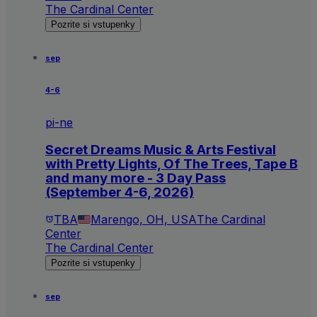
The Cardinal Center
Pozrite si vstupenky
sep
4-6
pi-ne
Secret Dreams Music & Arts Festival
with Pretty Lights, Of The Trees, Tape B
and many more - 3 Day Pass
(September 4-6, 2026)
TBA
Marengo, OH, USA
The Cardinal
Center
The Cardinal Center
Pozrite si vstupenky
sep