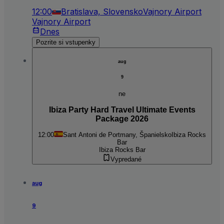
12:00
Bratislava, Slovensko
Vajnory Airport
Vajnory Airport
Dnes
Pozrite si vstupenky
aug
9
ne
Ibiza Party Hard Travel Ultimate Events
Package 2026
12:00
Sant Antoni de Portmany, Španielsko
Ibiza Rocks
Bar
Ibiza Rocks Bar
Vypredané
aug
9