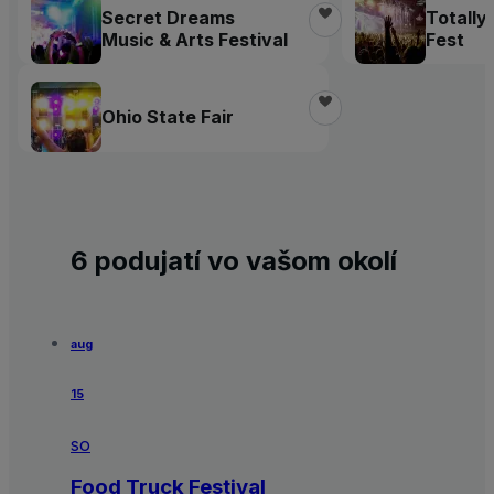
Secret Dreams
Totally
Music & Arts Festival
Fest
Ohio State Fair
6 podujatí vo vašom okolí
aug
15
so
Food Truck Festival