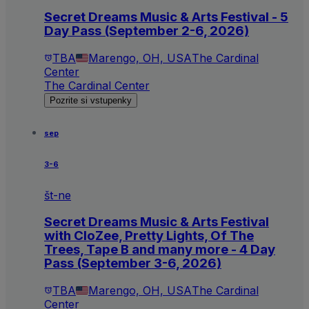
Secret Dreams Music & Arts Festival - 5
Day Pass (September 2-6, 2026)
TBA
Marengo, OH, USA
The Cardinal
Center
The Cardinal Center
Pozrite si vstupenky
sep
3-6
št-ne
Secret Dreams Music & Arts Festival
with CloZee, Pretty Lights, Of The
Trees, Tape B and many more - 4 Day
Pass (September 3-6, 2026)
TBA
Marengo, OH, USA
The Cardinal
Center