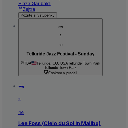
Plaza Garibaldi
Zajtra
Pozrite si vstupenky
aug
9
ne
Telluride Jazz Festival - Sunday
TBA
Telluride, CO, USA
Telluride Town Park
Telluride Town Park
Čoskoro v predaji
aug
9
ne
Lee Foss (Cielo du Sol in Malibu)