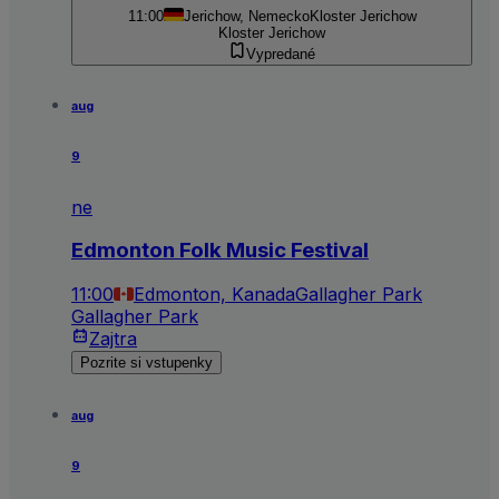
11:00
Jerichow, Nemecko
Kloster Jerichow
Kloster Jerichow
Vypredané
aug
9
ne
Edmonton Folk Music Festival
11:00
Edmonton, Kanada
Gallagher Park
Gallagher Park
Zajtra
Pozrite si vstupenky
aug
9