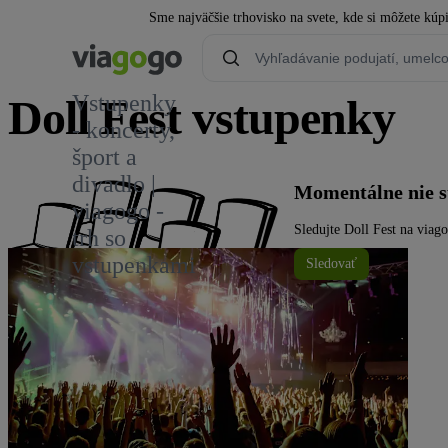
Sme najväčšie trhovisko na svete, kde si môžete kúp
Vstupenky
Doll Fest vstupenky
- koncerty,
šport a
divadlo |
Momentálne nie sú
viagogo -
Sledujte Doll Fest na viago
trh so
vstupenkami
Sledovať