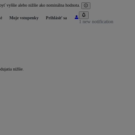
byť vyššie alebo nižšie ako nominálna hodnota.
é
Moje vstupenky
Prihlásiť sa
1 new notification
dujatia nižšie.