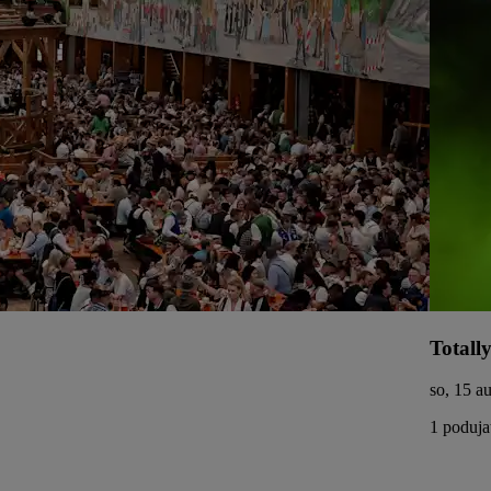
Totall
so, 15 a
1 poduja