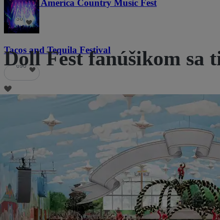
Voices of America Country Music Fest
36
Tacos and Tequila Festival
Doll Fest fanúšikom sa t
690