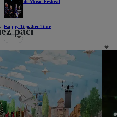
Lost Lands Music Festival
121
Happy Together Tour
iež páči
111