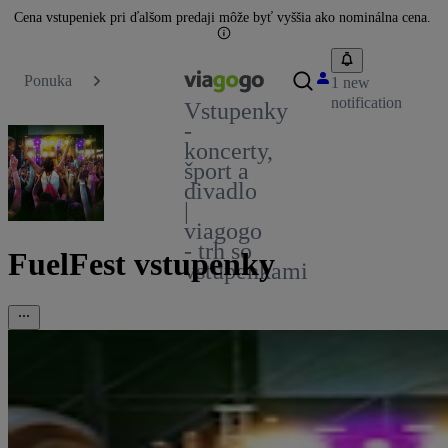
Cena vstupeniek pri ďalšom predaji môže byť vyššia ako nominálna cena.
Ponuka
1 new
notification
Vstupenky
-
koncerty,
šport a
divadlo
|
viagogo
- trh so
FuelFest vstupenky
vstupenkami