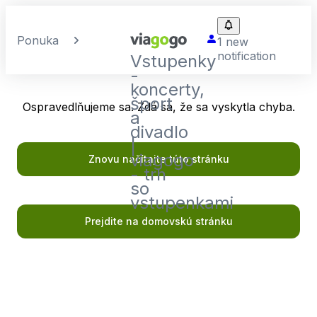
Ponuka
1 new
notification
Vstupenky
-
koncerty,
šport
Ospravedlňujeme sa. Zdá sa, že sa vyskytla chyba.
a
divadlo
|
viagogo
Znovu načítajte túto stránku
- trh
so
vstupenkami
Prejdite na domovskú stránku