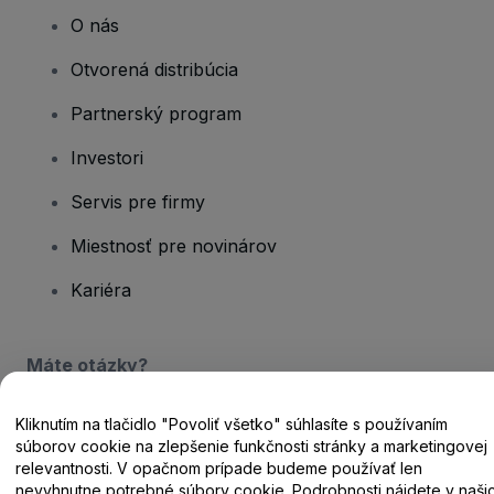
O nás
Otvorená distribúcia
Partnerský program
Investori
Servis pre firmy
Miestnosť pre novinárov
Kariéra
Máte otázky?
Centrum pomoci / Kontaktujte nás
Kliknutím na tlačidlo "Povoliť všetko" súhlasíte s používaním
súborov cookie na zlepšenie funkčnosti stránky a marketingovej
relevantnosti. V opačnom prípade budeme používať len
nevyhnutne potrebné súbory cookie. Podrobnosti nájdete v naši