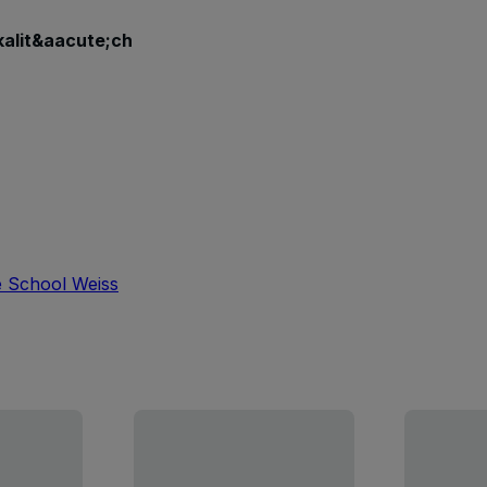
kalit&aacute;ch
 School Weiss