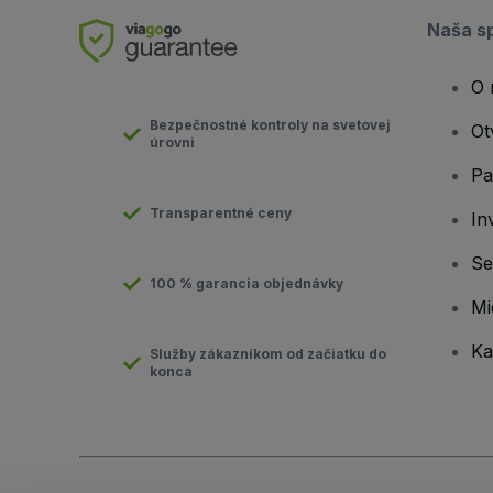
Naša s
O 
Bezpečnostné kontroly na svetovej
Ot
úrovni
Pa
Transparentné ceny
In
Se
100 % garancia objednávky
Mi
Ka
Služby zákazníkom od začiatku do
konca