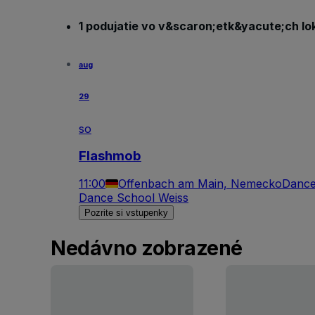
1 podujatie vo v&scaron;etk&yacute;ch lo
aug
29
so
Flashmob
11:00
Offenbach am Main, Nemecko
Dance
Dance School Weiss
Pozrite si vstupenky
Nedávno zobrazené