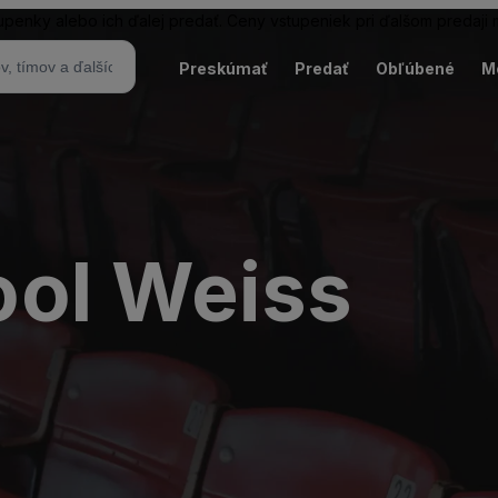
tupenky alebo ich ďalej predať. Ceny vstupeniek pri ďalšom predaji
Preskúmať
Predať
Obľúbené
M
ol Weiss