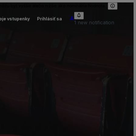
 môžu byť vyššie alebo nižšie ako nominálna hodnota.
oje vstupenky
Prihlásiť sa
1 new notification