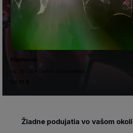
Flashmob
so, 29. 08 • Dance School Weiss
Od 98 $
Žiadne podujatia vo vašom okolí