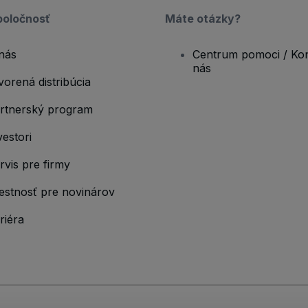
poločnosť
Máte otázky?
nás
Centrum pomoci / Kon
nás
vorená distribúcia
rtnerský program
vestori
rvis pre firmy
estnosť pre novinárov
riéra