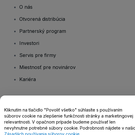
O nás
Otvorená distribúcia
Partnerský program
Investori
Servis pre firmy
Miestnosť pre novinárov
Kariéra
Máte otázky?
Kliknutím na tlačidlo "Povoliť všetko" súhlasíte s používaním
Centrum pomoci / Kontaktujte nás
súborov cookie na zlepšenie funkčnosti stránky a marketingovej
relevantnosti. V opačnom prípade budeme používať len
nevyhnutne potrebné súbory cookie. Podrobnosti nájdete v naši
Zásadách používania súborov cookie
.