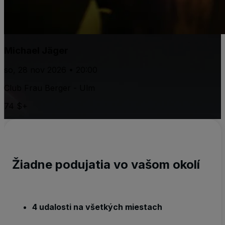
Michael Jäger
so, 28 nov 2026 • 20:00
Club Frau Berger - Ulm
74 $+
Žiadne podujatia vo vašom okolí
4 udalosti na všetkých miestach