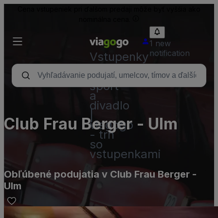
Cena vstupeniek pri ďalšom predaji môže byť vyššia ako
nominálna cena.
1 new
notification
Vstupenky
-
koncerty,
šport
a
divadlo
|
Club Frau Berger - Ulm
viagogo
- trh
so
vstupenkami
Obľúbené podujatia v Club Frau Berger -
Ulm