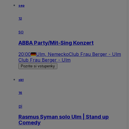
sep
12
so
ABBA Party/Mit-Sing Konzert
20:00
Ulm, Nemecko
Club Frau Berger - Ulm
Club Frau Berger - Ulm
Pozrite si vstupenky
okt
16
pi
Rasmus Syman solo Ulm | Stand up
Comedy