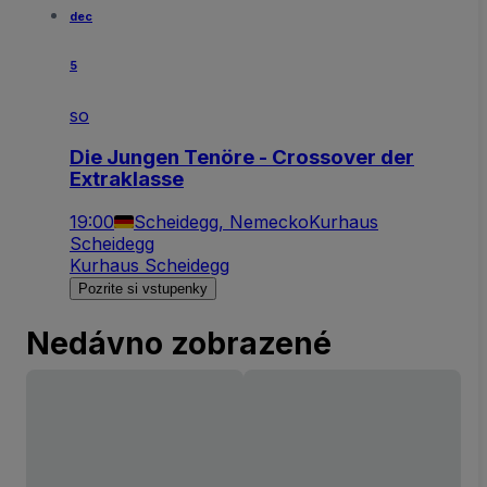
dec
5
so
Die Jungen Tenöre - Crossover der
Extraklasse
19:00
Scheidegg, Nemecko
Kurhaus
Scheidegg
Kurhaus Scheidegg
Pozrite si vstupenky
Nedávno zobrazené