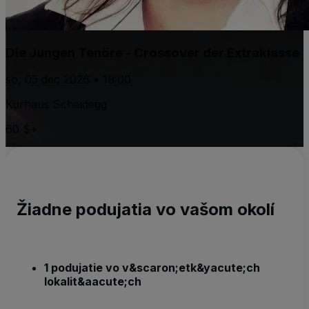
Die Jungen Tenöre - Crossover der Extraklasse
so, 05 dec 2026 • 19:00
Kurhaus Scheidegg
60 $+
Žiadne podujatia vo vašom okolí
1 podujatie vo v&scaron;etk&yacute;ch
lokalit&aacute;ch