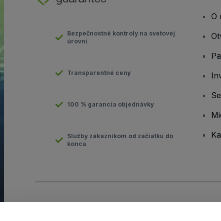
O 
Bezpečnostné kontroly na svetovej
Ot
úrovni
Pa
Transparentné ceny
In
Se
100 % garancia objednávky
Mi
Ka
Služby zákazníkom od začiatku do
konca
Copyright © viagogo GmbH 2026
Údaje o spoločnosti
Používaním tejto webovej stránky vyjadrujete súhlas so
Zmluvn