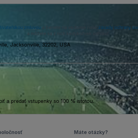
žívateľskou zmluvou
a beriete na vedomie naše
zásady ochrany os
a môžete sa z nich kedykoľvek odhlásiť.
ille, Jacksonville, 32202, USA
iť a predať vstupenky so 100 % istotou.
poločnosť
Máte otázky?