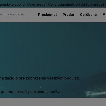
tupenky alebo ich ďalej predať. Ceny vstupeniek pri ďalšom predaji
Preskúmať
Predať
Obľúbené
M
e na tlačidlo pre zobrazenie všetkých podujatí.
 priamo do vašej doručenej pošty.