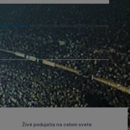
obných údajov
. Môžete od nás dostávať SMS oznámenia
Živé podujatia na celom svete