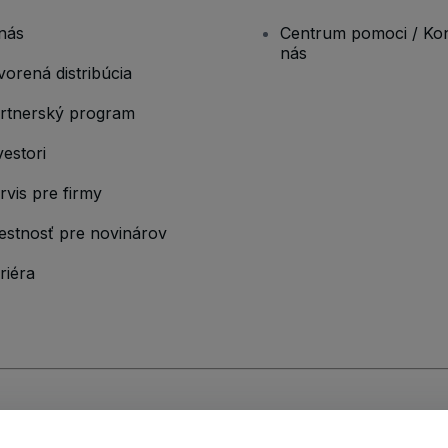
nás
Centrum pomoci / Kon
nás
vorená distribúcia
rtnerský program
vestori
rvis pre firmy
estnosť pre novinárov
riéra
ými podmienkami
,
Zásadami ochrany osobných údajov
,
Zásadami používan