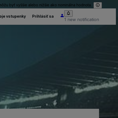
 môžu byť vyššie alebo nižšie ako nominálna hodnota.
oje vstupenky
Prihlásiť sa
1 new notification