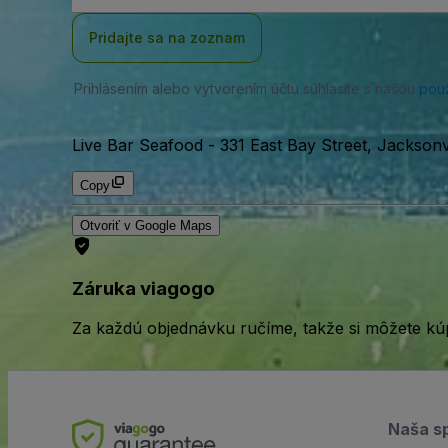
adresa
Pridajte sa na zoznam
Prihlásením alebo vytvorením účtu súhlasíte s našou
pou
Live Bar Seafood
-
331 East Bay Street, Jacksonv
Copy
Otvoriť v Google Maps
Záruka viagogo
Za každú objednávku ručíme, takže si môžete kúp
Naša s