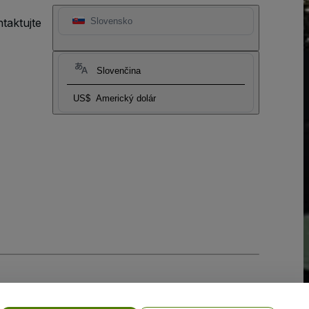
taktujte
Slovensko
Slovenčina
US$
Americký dolár
ia súborov cookie
a
Zásadami ochrany osobných údajov pre