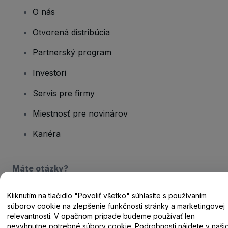
O nás
Otvorená distribúcia
Partnerský program
Investori
Servis pre firmy
Miestnosť pre novinárov
Kariéra
Máte otázky?
Centrum pomoci / Kontaktujte nás
Kliknutím na tlačidlo "Povoliť všetko" súhlasíte s používaním
súborov cookie na zlepšenie funkčnosti stránky a marketingovej
relevantnosti. V opačnom prípade budeme používať len
nevyhnutne potrebné súbory cookie. Podrobnosti nájdete v naši