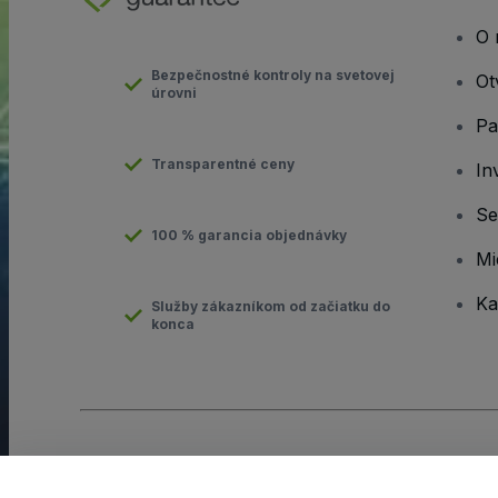
O 
Bezpečnostné kontroly na svetovej
Ot
úrovni
Pa
Transparentné ceny
In
Se
100 % garancia objednávky
Mi
Ka
Služby zákazníkom od začiatku do
konca
Copyright © viagogo GmbH 2026
Údaje o spoločnosti
Používaním tejto webovej stránky vyjadrujete súhlas so
Zmluvn