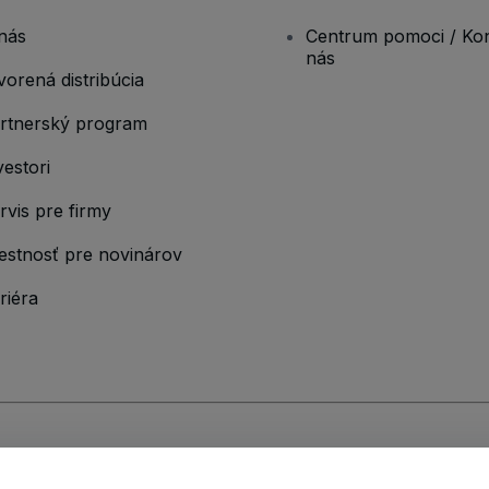
nás
Centrum pomoci / Kon
nás
vorená distribúcia
rtnerský program
vestori
rvis pre firmy
estnosť pre novinárov
riéra
ými podmienkami
,
Zásadami ochrany osobných údajov
,
Zásadami používan