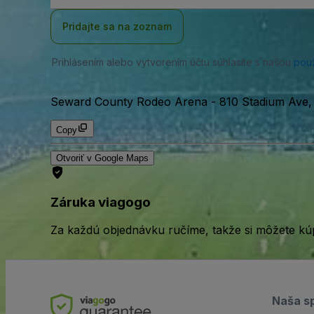
adresa
Pridajte sa na zoznam
Prihlásením alebo vytvorením účtu súhlasíte s našou
pou
Seward County Rodeo Arena
-
810 Stadium Ave, 
Copy
Otvoriť v Google Maps
Záruka viagogo
Za každú objednávku ručíme, takže si môžete kúp
Naša s