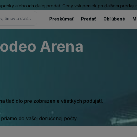
tupenky alebo ich ďalej predať. Ceny vstupeniek pri ďalšom predaji
Preskúmať
Predať
Obľúbené
M
Rodeo Arena
e na tlačidlo pre zobrazenie všetkých podujatí.
 priamo do vašej doručenej pošty.