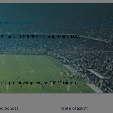
žívateľskou zmluvou
a beriete na vedomie naše
zásady ochrany os
a môžete sa z nich kedykoľvek odhlásiť.
B Liberal, KS 67901, Liberal, 67901, USA
iť a predať vstupenky so 100 % istotou.
poločnosť
Máte otázky?