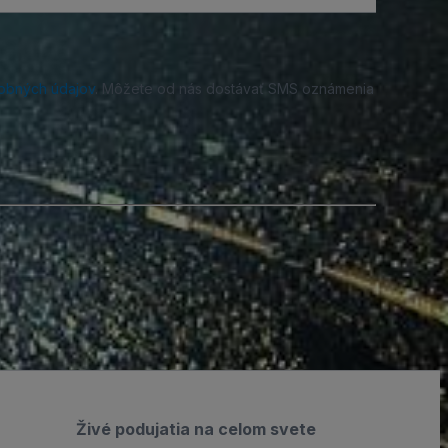
obných údajov
. Môžete od nás dostávať SMS oznámenia
Živé podujatia na celom svete