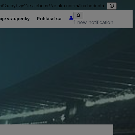
 môžu byť vyššie alebo nižšie ako nominálna hodnota.
oje vstupenky
Prihlásiť sa
1 new notification