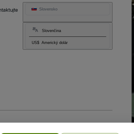
taktujte
Slovensko
Slovenčina
US$
Americký dolár
ia súborov cookie
a
Zásadami ochrany osobných údajov pre