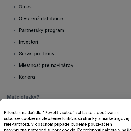
O nás
Otvorená distribúcia
Partnerský program
Investori
Servis pre firmy
Miestnosť pre novinárov
Kariéra
Máte otázky?
Centrum pomoci / Kontaktujte nás
Kliknutím na tlačidlo "Povoliť všetko" súhlasíte s používaním
súborov cookie na zlepšenie funkčnosti stránky a marketingovej
relevantnosti. V opačnom prípade budeme používať len
nevyhnutne potrebné súbory cookie. Podrobnosti nájdete v naši