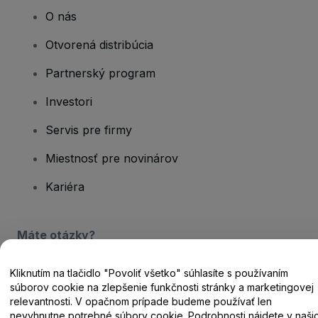
O nás
Otvorená distribúcia
Partnerský program
Investori
Servis pre firmy
Miestnosť pre novinárov
Kariéra
Máte otázky?
Centrum pomoci / Kontaktujte nás
Kliknutím na tlačidlo "Povoliť všetko" súhlasíte s používaním
súborov cookie na zlepšenie funkčnosti stránky a marketingovej
relevantnosti. V opačnom prípade budeme používať len
nevyhnutne potrebné súbory cookie. Podrobnosti nájdete v naši