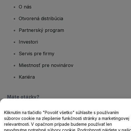
O nás
Otvorená distribúcia
Partnerský program
Investori
Servis pre firmy
Miestnosť pre novinárov
Kariéra
Máte otázky?
Centrum pomoci / Kontaktujte nás
Kliknutím na tlačidlo "Povoliť všetko" súhlasíte s používaním
súborov cookie na zlepšenie funkčnosti stránky a marketingovej
relevantnosti. V opačnom prípade budeme používať len
nevyhnutne potrebné súbory cookie. Podrobnosti nájdete v naši