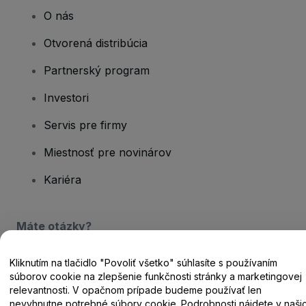
O nás
Otvorená distribúcia
Partnerský program
Investori
Servis pre firmy
Miestnosť pre novinárov
Kariéra
Máte otázky?
Centrum pomoci / Kontaktujte nás
Kliknutím na tlačidlo "Povoliť všetko" súhlasíte s používaním
súborov cookie na zlepšenie funkčnosti stránky a marketingovej
relevantnosti. V opačnom prípade budeme používať len
nevyhnutne potrebné súbory cookie. Podrobnosti nájdete v naši