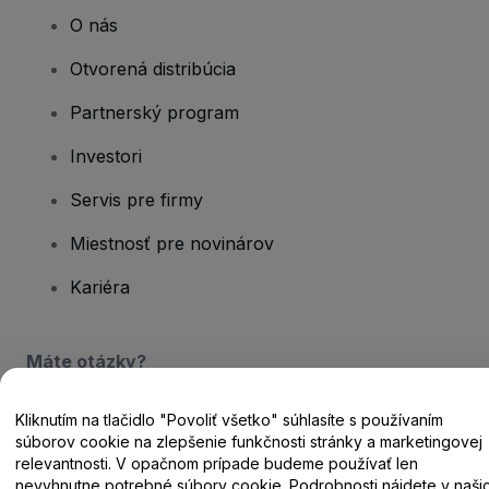
O nás
Otvorená distribúcia
Partnerský program
Investori
Servis pre firmy
Miestnosť pre novinárov
Kariéra
Máte otázky?
Centrum pomoci / Kontaktujte nás
Kliknutím na tlačidlo "Povoliť všetko" súhlasíte s používaním
súborov cookie na zlepšenie funkčnosti stránky a marketingovej
relevantnosti. V opačnom prípade budeme používať len
nevyhnutne potrebné súbory cookie. Podrobnosti nájdete v naši