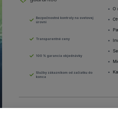
O 
Bezpečnostné kontroly na svetovej
Ot
úrovni
Pa
Transparentné ceny
In
Se
100 % garancia objednávky
Mi
Ka
Služby zákazníkom od začiatku do
konca
Copyright © viagogo GmbH 2026
Údaje o spoločnosti
Používaním tejto webovej stránky vyjadrujete súhlas so
Zmluvn