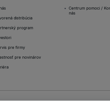
nás
Centrum pomoci / Kon
nás
vorená distribúcia
rtnerský program
vestori
rvis pre firmy
estnosť pre novinárov
riéra
ými podmienkami
,
Zásadami ochrany osobných údajov
,
Zásadami používan