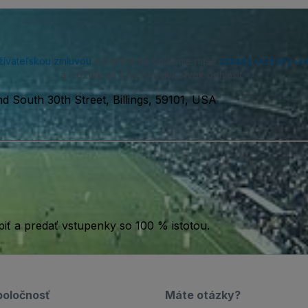
žívateľskou zmluvou
a beriete na vedomie naše
zásady ochrany os
a môžete sa z nich kedykoľvek odhlásiť.
d South 30th Street, Billings, 59101, USA
iť a predať vstupenky so 100 % istotou.
poločnosť
Máte otázky?