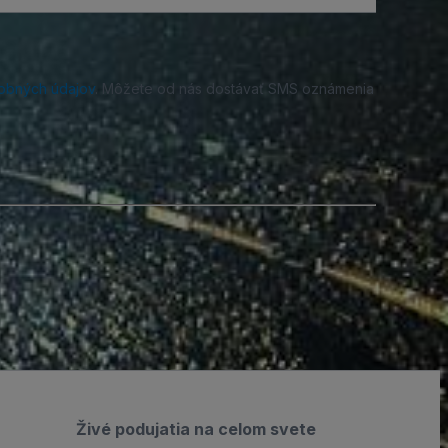
obných údajov
. Môžete od nás dostávať SMS oznámenia
Živé podujatia na celom svete