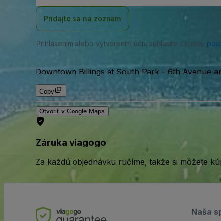
adresa
Pridajte sa na zoznam
Prihlásením alebo vytvorením účtu súhlasíte s našou
pou
Downtown Billings at South Park
-
6th Avenue an
Copy
Otvoriť v Google Maps
Záruka viagogo
Za každú objednávku ručíme, takže si môžete kúp
Naša s