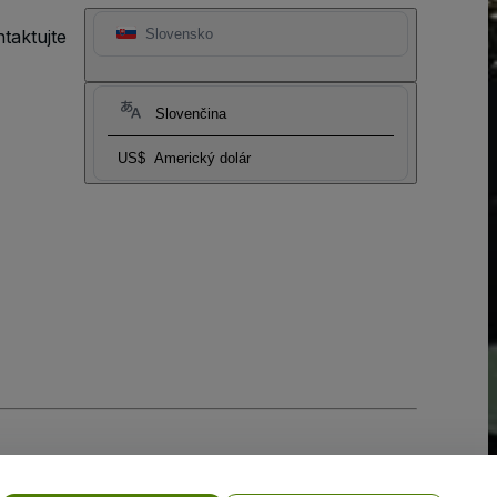
taktujte
Slovensko
Slovenčina
US$
Americký dolár
ia súborov cookie
a
Zásadami ochrany osobných údajov pre