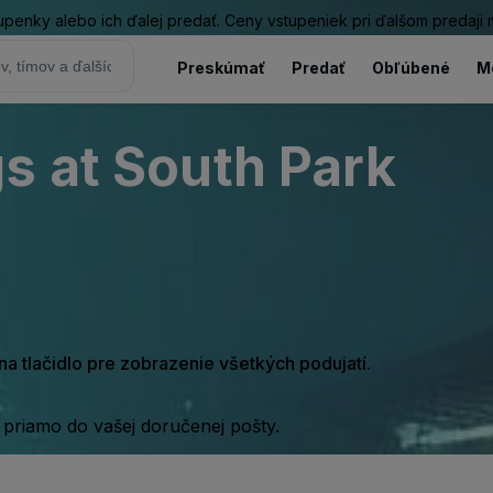
tupenky alebo ich ďalej predať. Ceny vstupeniek pri ďalšom predaji
Preskúmať
Predať
Obľúbené
M
s at South Park
e na tlačidlo pre zobrazenie všetkých podujatí.
 priamo do vašej doručenej pošty.