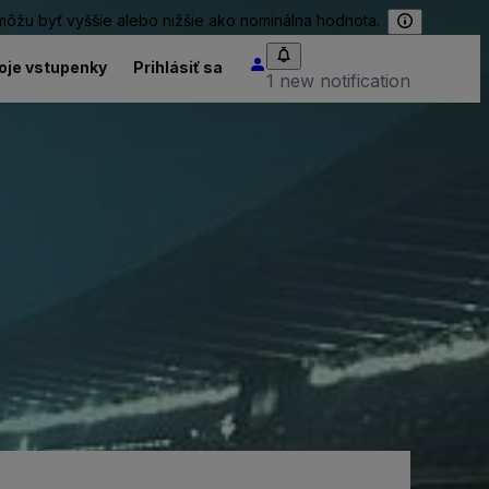
 môžu byť vyššie alebo nižšie ako nominálna hodnota.
oje vstupenky
Prihlásiť sa
1 new notification