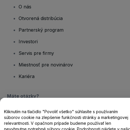
O nás
Otvorená distribúcia
Partnerský program
Investori
Servis pre firmy
Miestnosť pre novinárov
Kariéra
Máte otázky?
Centrum pomoci / Kontaktujte nás
Kliknutím na tlačidlo "Povoliť všetko" súhlasíte s používaním
súborov cookie na zlepšenie funkčnosti stránky a marketingovej
relevantnosti. V opačnom prípade budeme používať len
nevyhnutne potrebné súbory cookie. Podrobnosti nájdete v naši