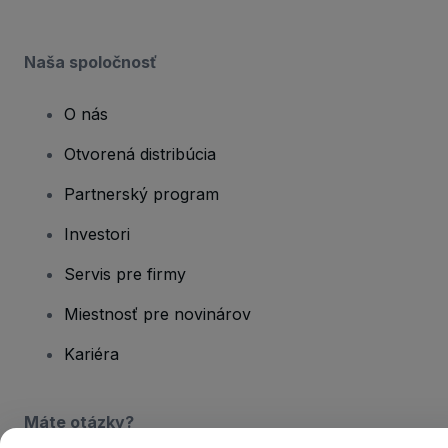
Naša spoločnosť
O nás
Otvorená distribúcia
Partnerský program
Investori
Servis pre firmy
Miestnosť pre novinárov
Kariéra
Máte otázky?