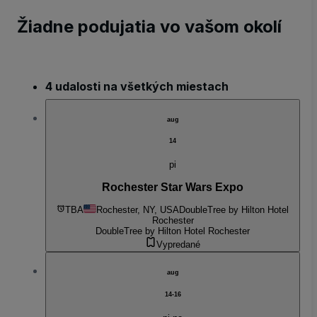
Žiadne podujatia vo vašom okolí
4 udalosti na všetkých miestach
aug
14
pi
Rochester Star Wars Expo
TBA
Rochester, NY, USA
DoubleTree by Hilton Hotel
Rochester
DoubleTree by Hilton Hotel Rochester
Vypredané
aug
14-16