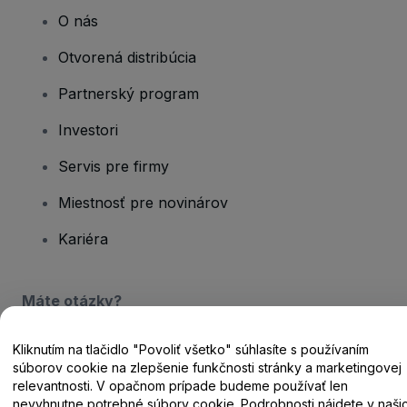
O nás
Otvorená distribúcia
Partnerský program
Investori
Servis pre firmy
Miestnosť pre novinárov
Kariéra
Máte otázky?
Centrum pomoci / Kontaktujte nás
Kliknutím na tlačidlo "Povoliť všetko" súhlasíte s používaním
súborov cookie na zlepšenie funkčnosti stránky a marketingovej
relevantnosti. V opačnom prípade budeme používať len
nevyhnutne potrebné súbory cookie. Podrobnosti nájdete v naši