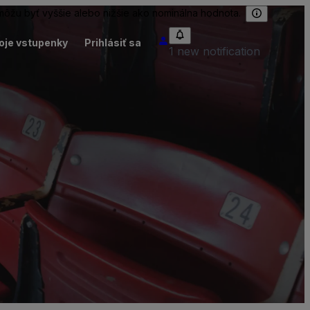
 môžu byť vyššie alebo nižšie ako nominálna hodnota.
oje vstupenky
Prihlásiť sa
1 new notification