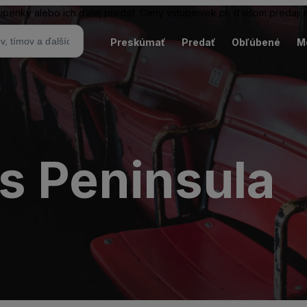
tupenky alebo ich ďalej predať. Ceny vstupeniek pri ďalšom predaji
Preskúmať
Predať
Obľúbené
M
s Peninsula