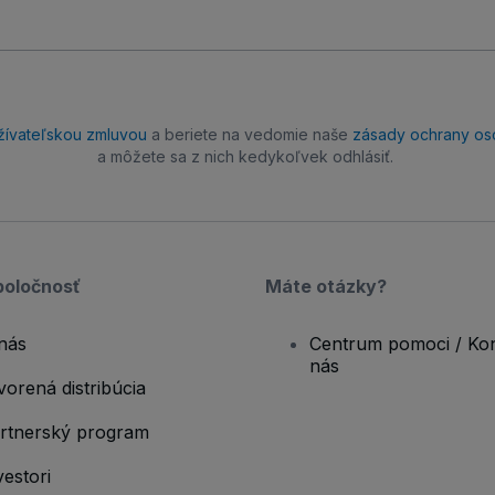
žívateľskou zmluvou
a beriete na vedomie naše
zásady ochrany os
a môžete sa z nich kedykoľvek odhlásiť.
poločnosť
Máte otázky?
nás
Centrum pomoci / Kon
nás
vorená distribúcia
rtnerský program
vestori