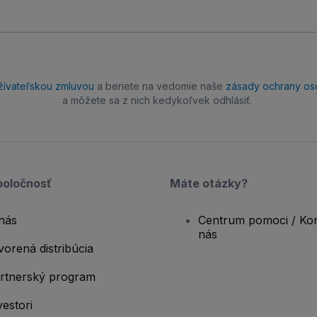
žívateľskou zmluvou
a beriete na vedomie naše
zásady ochrany os
a môžete sa z nich kedykoľvek odhlásiť.
poločnosť
Máte otázky?
nás
Centrum pomoci / Kon
nás
vorená distribúcia
rtnerský program
vestori