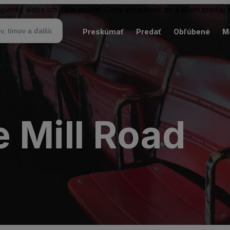
tupenky alebo ich ďalej predať. Ceny vstupeniek pri ďalšom predaji
Preskúmať
Predať
Obľúbené
M
 Mill Road