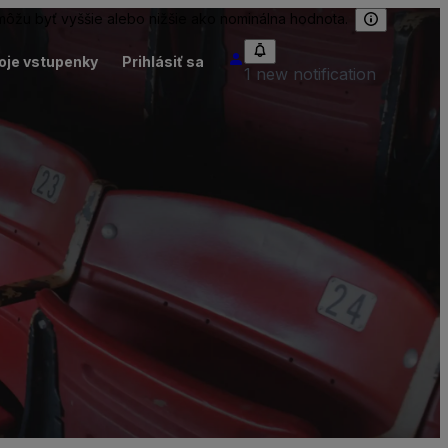
 môžu byť vyššie alebo nižšie ako nominálna hodnota.
oje vstupenky
Prihlásiť sa
1 new notification