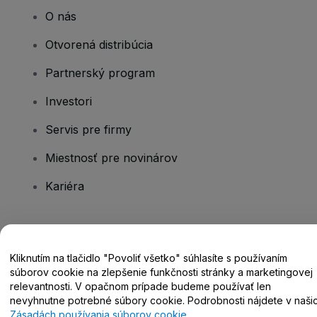
O nás
Otvorená distribúcia
Partnerský program
Investori
Servis pre firmy
Miestnosť pre novinárov
Kariéra
Máte otázky?
Kliknutím na tlačidlo "Povoliť všetko" súhlasíte s používaním
Centrum pomoci / Kontaktujte nás
súborov cookie na zlepšenie funkčnosti stránky a marketingovej
relevantnosti. V opačnom prípade budeme používať len
nevyhnutne potrebné súbory cookie. Podrobnosti nájdete v naši
Zásadách používania súborov cookie
.