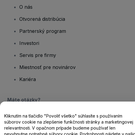
O nás
Otvorená distribúcia
Partnerský program
Investori
Servis pre firmy
Miestnosť pre novinárov
Kariéra
Máte otázky?
Centrum pomoci / Kontaktujte nás
Kliknutím na tlačidlo "Povoliť všetko" súhlasíte s používaním
súborov cookie na zlepšenie funkčnosti stránky a marketingovej
relevantnosti. V opačnom prípade budeme používať len
nevyhnutne potrebné súbory cookie. Podrobnosti nájdete v naši