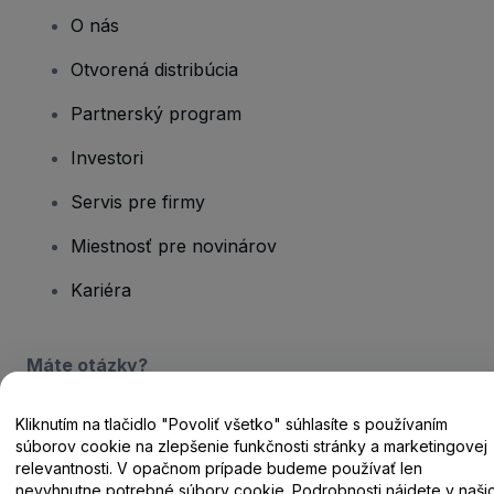
O nás
Otvorená distribúcia
Partnerský program
Investori
Servis pre firmy
Miestnosť pre novinárov
Kariéra
Máte otázky?
Centrum pomoci / Kontaktujte nás
Kliknutím na tlačidlo "Povoliť všetko" súhlasíte s používaním
súborov cookie na zlepšenie funkčnosti stránky a marketingovej
relevantnosti. V opačnom prípade budeme používať len
nevyhnutne potrebné súbory cookie. Podrobnosti nájdete v naši