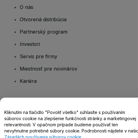
O nás
Otvorená distribúcia
Partnerský program
Investori
Servis pre firmy
Miestnosť pre novinárov
Kariéra
Máte otázky?
Kliknutím na tlačidlo "Povoliť všetko" súhlasíte s používaním
Centrum pomoci / Kontaktujte nás
súborov cookie na zlepšenie funkčnosti stránky a marketingovej
relevantnosti. V opačnom prípade budeme používať len
nevyhnutne potrebné súbory cookie. Podrobnosti nájdete v naši
Zásadách používania súborov cookie
.