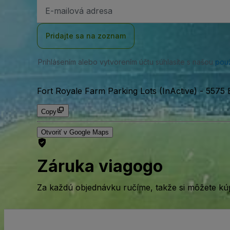
E-
mailová
adresa
Pridajte sa na zoznam
Prihlásením alebo vytvorením účtu súhlasíte s našou
pou
Fort Royale Farm Parking Lots (InActive)
-
5575 
Copy
Otvoriť v Google Maps
Záruka viagogo
Za každú objednávku ručíme, takže si môžete kúp