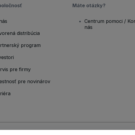
poločnosť
Máte otázky?
nás
Centrum pomoci / Kon
nás
vorená distribúcia
rtnerský program
vestori
rvis pre firmy
estnosť pre novinárov
riéra