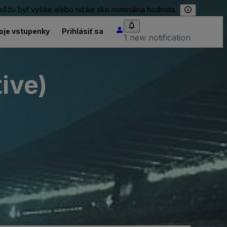
 môžu byť vyššie alebo nižšie ako nominálna hodnota.
oje vstupenky
Prihlásiť sa
1 new notification
ive)