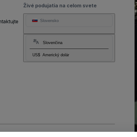
Živé podujatia na celom svete
taktujte
Slovensko
Slovenčina
US$
Americký dolár