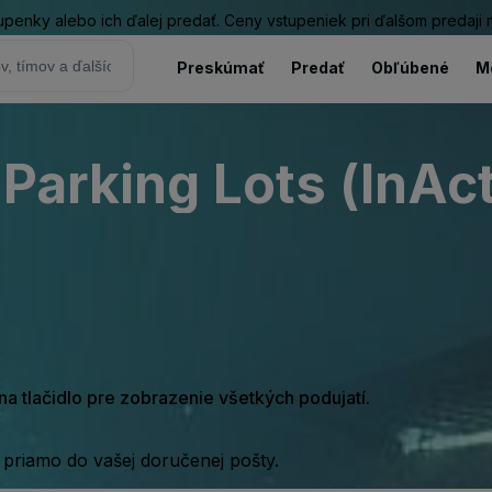
tupenky alebo ich ďalej predať. Ceny vstupeniek pri ďalšom predaji
Preskúmať
Predať
Obľúbené
M
Parking Lots (InAct
e na tlačidlo pre zobrazenie všetkých podujatí.
 priamo do vašej doručenej pošty.