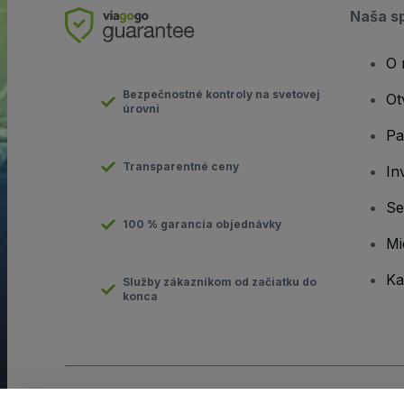
Naša s
O 
Bezpečnostné kontroly na svetovej
Ot
úrovni
Pa
Transparentné ceny
In
Se
100 % garancia objednávky
Mi
Ka
Služby zákazníkom od začiatku do
konca