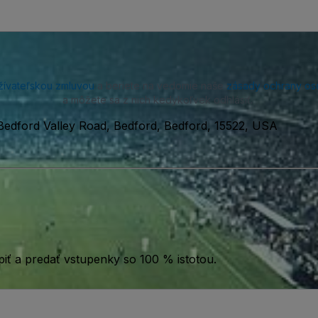
žívateľskou zmluvou
a beriete na vedomie naše
zásady ochrany os
a môžete sa z nich kedykoľvek odhlásiť.
Bedford Valley Road, Bedford, Bedford, 15522, USA
iť a predať vstupenky so 100 % istotou.