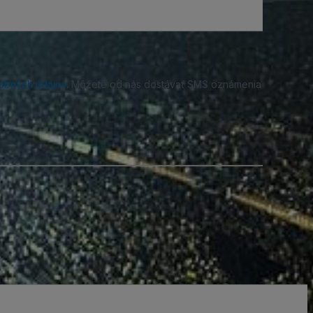
obných údajov
. Môžete od nás dostávať SMS oznámenia