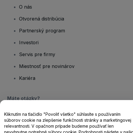
O nás
Otvorená distribúcia
Partnerský program
Investori
Servis pre firmy
Miestnosť pre novinárov
Kariéra
Máte otázky?
Centrum pomoci / Kontaktujte nás
Kliknutím na tlačidlo "Povoliť všetko" súhlasíte s používaním
súborov cookie na zlepšenie funkčnosti stránky a marketingovej
relevantnosti. V opačnom prípade budeme používať len
nevyhnutne potrebné súbory cookie. Podrobnosti nájdete v naši