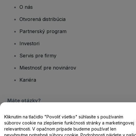
O nás
Otvorená distribúcia
Partnerský program
Investori
Servis pre firmy
Miestnosť pre novinárov
Kariéra
Máte otázky?
Centrum pomoci / Kontaktujte nás
Kliknutím na tlačidlo "Povoliť všetko" súhlasíte s používaním
súborov cookie na zlepšenie funkčnosti stránky a marketingovej
relevantnosti. V opačnom prípade budeme používať len
nevyhnutne potrebné súbory cookie. Podrobnosti nájdete v naši