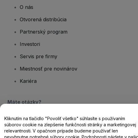
O nás
Otvorená distribúcia
Partnerský program
Investori
Servis pre firmy
Miestnosť pre novinárov
Kariéra
Máte otázky?
Centrum pomoci / Kontaktujte nás
Kliknutím na tlačidlo "Povoliť všetko" súhlasíte s používaním
súborov cookie na zlepšenie funkčnosti stránky a marketingovej
relevantnosti. V opačnom prípade budeme používať len
nevyhnutne potrebné súbory cookie. Podrobnosti nájdete v naši